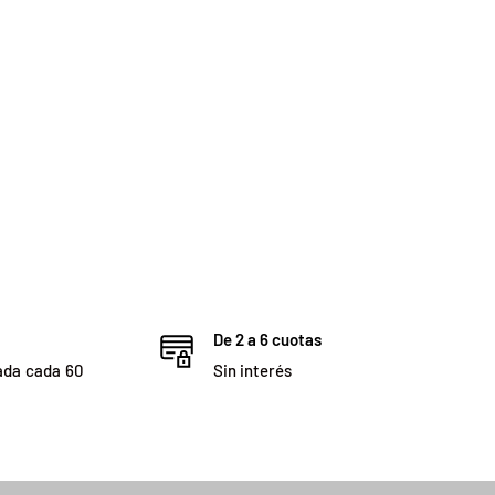
De 2 a 6 cuotas
ada cada 60
Sin interés