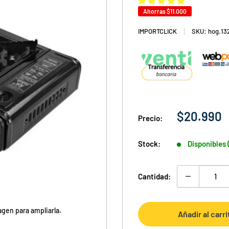
Ahorras
$11.000
IMPORTCLICK
SKU:
hog.13
Precio
$20.990
Precio:
de
venta
Stock:
Disponibles 
Cantidad:
agen para ampliarla.
Añadir al carri