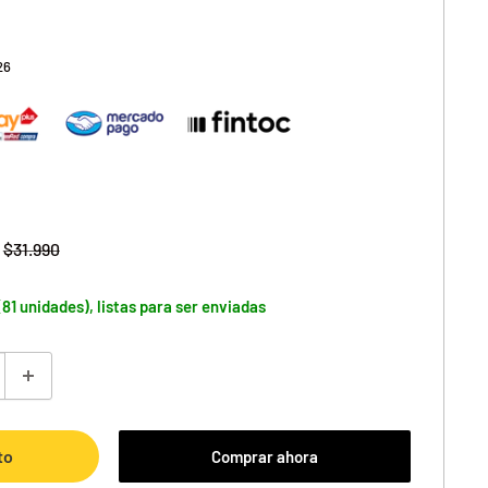
26
Precio
$31.990
habitual
(81 unidades), listas para ser enviadas
to
Comprar ahora