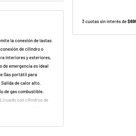
3 cuotas sin interés de
$69
mite la conexión de lastas
conexión de cilindro o
a interiores y exteriores,
so de emergencia es ideal
de Gas portátil para
 Salida de calor alto.
io de gas combustible.
 Licuado con cilindros de
eso del artículo 2.07 Kg
No requieren baterías.
o. Garantía Legal de 6