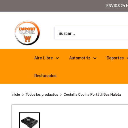
Ir
ENVIOS 24 
directamente
al
Importclick
contenido
Aire Libre
Automotriz
Deportes
Destacados
Inicio
Todos los productos
Cocinilla Cocina Portátil Gas Maleta