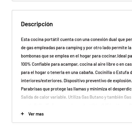
Descripción
Esta cocina portátil cuenta con una conexión dual que per
de gas empleadas para camping y por otro lado permite la 
bombonas que se emplea en el hogar para cocinar.Ideal par
100% Confiable para acampar, cocina al aire libre o en ca
para el hogar o tenerla en una cabaña. Cocinilla o Estufa 
interiores/exteriores. Dispositivo preventivo de explosión.
Parabrisas que protege las llamas y minimiza el desperdic
Salida de calor variable. Utiliza Gas Butano y también Gas
gas de 5, 11 y 15. Consumo de combustible: 0,15 kg / hora. P
Dimensiones del producto 32 x 6 x 28 cm. Gas no incluido. 
Ver mas
Material: Metal. Color: Negro. Producto 100% recomendad
meses.