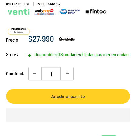
IMPORTCLICK
SKU:
bam.57
Precio
$27.990
Precio
$41.990
Precio:
habitual
de
venta
Stock:
Disponibles (18 unidades), listas para ser enviadas
Cantidad:
Añadir al carrito