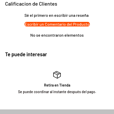
combinar comodidad, diseño y responsabilidad ambiental en un
Calificacion de Clientes
solo producto, perfecto para el hogar, trabajo o salidas fuera de
casa.
Sé el primero en escribir una reseña
Escribir un Comentario del Producto
Características principales:
• Medidas: 9 x 12 x 17 cm
No se encontraron elementos
• Material: Acero Inox Reciclado / Bambú
• Color: Café
• Medidas del empaque: 9 x 12 x 17 cm
Te puede interesar
• Peso del producto: 0.8 kg
• Producto 100% recomendado
• Garantía: Legal de 6 meses
Retira en Tienda
Se puede coordinar al instante después del pago.