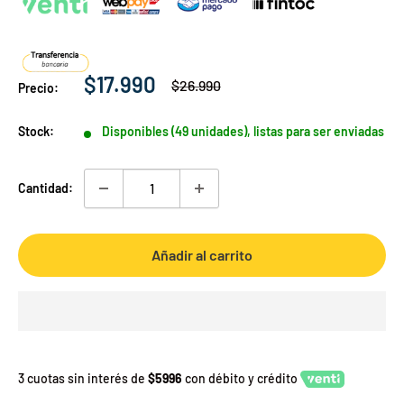
Precio
$17.990
Precio
$26.990
Precio:
habitual
de
venta
Stock:
Disponibles (49 unidades), listas para ser enviadas
Cantidad:
Añadir al carrito
3 cuotas sin interés de
$5996
con débito y crédito