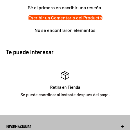
brindando versatilidad y comodidad en su uso diario.
Sé el primero en escribir una reseña
Escribir un Comentario del Producto
Características principales:
• Medidas: 34,5x 28x 15,5 cm
No se encontraron elementos
• Material: Acrílico
• Color: Negro
• Medidas del empaque: 38 x 32 x 20 cm
Te puede interesar
• Peso del producto: 780 g
• Producto 100% recomendado
• Garantía: Legal de 6 meses
Retira en Tienda
Se puede coordinar al instante después del pago.
INFORMACIONES