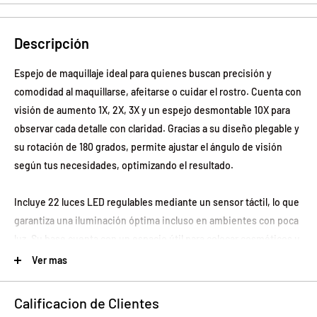
Descripción
Espejo de maquillaje ideal para quienes buscan precisión y
comodidad al maquillarse, afeitarse o cuidar el rostro. Cuenta con
visión de aumento 1X, 2X, 3X y un espejo desmontable 10X para
observar cada detalle con claridad. Gracias a su diseño plegable y
su rotación de 180 grados, permite ajustar el ángulo de visión
según tus necesidades, optimizando el resultado.
Incluye 22 luces LED regulables mediante un sensor táctil, lo que
garantiza una iluminación óptima incluso en ambientes con poca
luz. Su base cuenta con un espacio útil para colocar cosméticos u
otros artículos pequeños. Además, su diseño desmontable lo
Ver mas
hace práctico y fácil de transportar.
Calificacion de Clientes
Funciona con cable USB o con 4 pilas AAA (no incluidas),