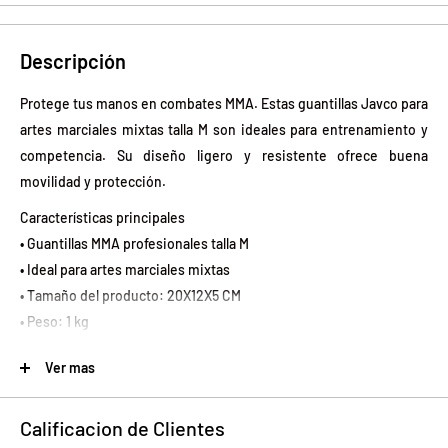
Descripción
Protege tus manos en combates MMA. Estas guantillas Javco para
artes marciales mixtas talla M son ideales para entrenamiento y
competencia. Su diseño ligero y resistente ofrece buena
movilidad y protección.
Características principales
• Guantillas MMA profesionales talla M
• Ideal para artes marciales mixtas
• Tamaño del producto: 20X12X5 CM
• Peso: 1 kg
• Material: Cuero
Ver mas
• Color: Negro
• Producto 100% recomendado
Calificacion de Clientes
• Garantía: Legal de 6 meses