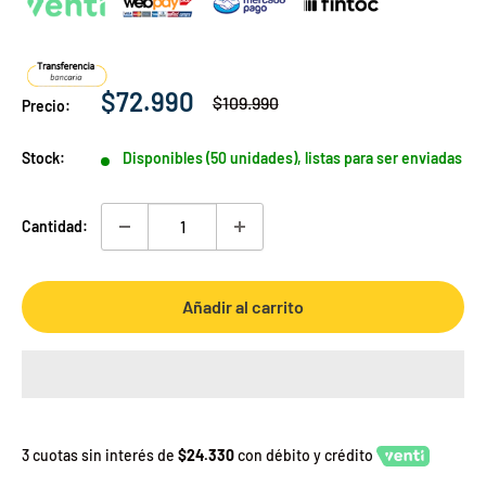
Precio
$72.990
Precio
$109.990
Precio:
habitual
de
venta
Stock:
Disponibles (50 unidades), listas para ser enviadas
Cantidad:
Añadir al carrito
3 cuotas sin interés de
$24.330
con débito y crédito