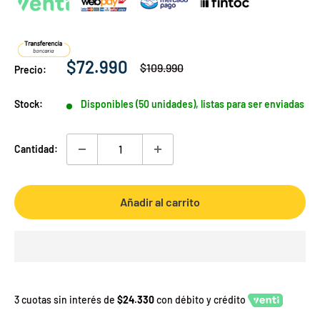
Precio
$72.990
Precio
$109.990
Precio:
habitual
de
venta
Stock:
Disponibles (50 unidades), listas para ser enviadas
Cantidad:
Añadir al carrito
3 cuotas sin interés de
$24.330
con débito y crédito