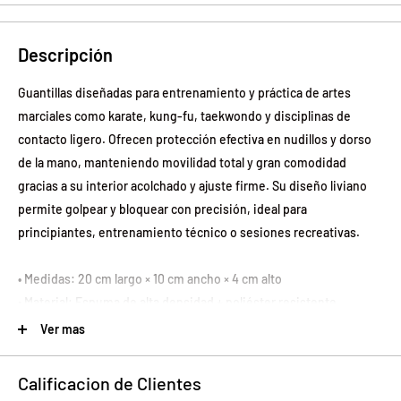
Descripción
Guantillas diseñadas para entrenamiento y práctica de artes
marciales como karate, kung-fu, taekwondo y disciplinas de
contacto ligero. Ofrecen protección efectiva en nudillos y dorso
de la mano, manteniendo movilidad total y gran comodidad
gracias a su interior acolchado y ajuste firme. Su diseño liviano
permite golpear y bloquear con precisión, ideal para
principiantes, entrenamiento técnico o sesiones recreativas.
• Medidas: 20 cm largo × 10 cm ancho × 4 cm alto
• Material: Espuma de alta densidad + poliéster resistente
• Color: Negro con detalles azul
Ver mas
• Peso del producto: 150 g
• Producto 100% recomendado
Calificacion de Clientes
• Garantía: Legal de 6 meses