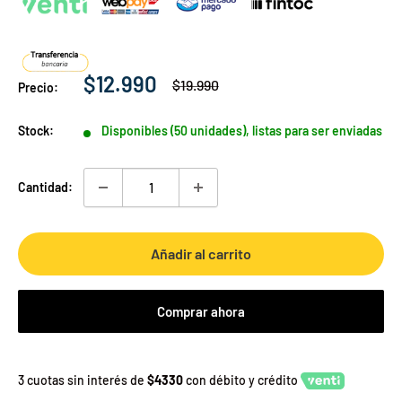
Precio
$12.990
Precio
$19.990
Precio:
habitual
de
venta
Stock:
Disponibles (50 unidades), listas para ser enviadas
Cantidad:
Añadir al carrito
Comprar ahora
3 cuotas sin interés de
$4330
con débito y crédito