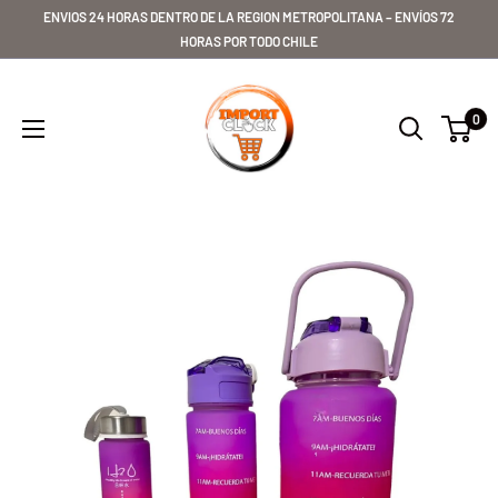
Ir
ENVIOS 24 HORAS DENTRO DE LA REGION METROPOLITANA – ENVÍOS 72
directamente
HORAS POR TODO CHILE
al
Importclick
contenido
0