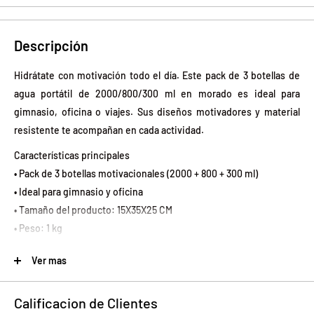
Descripción
Hidrátate con motivación todo el día. Este pack de 3 botellas de
agua portátil de 2000/800/300 ml en morado es ideal para
gimnasio, oficina o viajes. Sus diseños motivadores y material
resistente te acompañan en cada actividad.
Características principales
• Pack de 3 botellas motivacionales (2000 + 800 + 300 ml)
• Ideal para gimnasio y oficina
• Tamaño del producto: 15X35X25 CM
• Peso: 1 kg
• Material: Plástico
Ver mas
• Color: Púrpura
• Producto 100% recomendado
Calificacion de Clientes
• Garantía: Legal de 6 meses