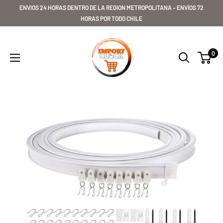
Ir
ENVIOS 24 HORAS DENTRO DE LA REGION METROPOLITANA – ENVÍOS 72
directamente
HORAS POR TODO CHILE
al
Importclick
contenido
0