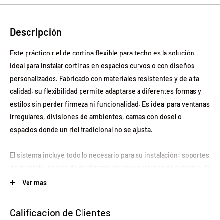
Descripción
Este práctico riel de cortina flexible para techo es la solución
ideal para instalar cortinas en espacios curvos o con diseños
personalizados. Fabricado con materiales resistentes y de alta
calidad, su flexibilidad permite adaptarse a diferentes formas y
estilos sin perder firmeza ni funcionalidad. Es ideal para ventanas
irregulares, divisiones de ambientes, camas con dosel o
espacios donde un riel tradicional no se ajusta.
El sistema incluye todo lo necesario para su instalación: soportes
de montaje, poleas de deslizamiento suave y tapas de extremo, lo
que garantiza una instalación rápida y segura. Gracias a su diseño
Ver mas
blanco discreto, combina fácilmente con cualquier decoración.
Calificacion de Clientes
Características principales: