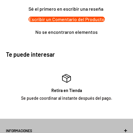
• Medidas:300x1x 0.5 cm
Sé el primero en escribir una reseña
• Material: Plástico PVC resistente y flexible
Escribir un Comentario del Producto
• Color: Blanco
• Medidas del empaque: 50x15x5 cm
No se encontraron elementos
• Peso del producto: 500 g
• Producto 100% recomendado
• Garantía: Legal de 6 meses
Te puede interesar
Retira en Tienda
Se puede coordinar al instante después del pago.
INFORMACIONES