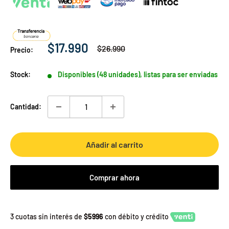
Precio
$17.990
Precio
$26.990
Precio:
habitual
de
venta
Stock:
Disponibles (48 unidades), listas para ser enviadas
Cantidad:
Añadir al carrito
Comprar ahora
3 cuotas sin interés de
$5996
con débito y crédito