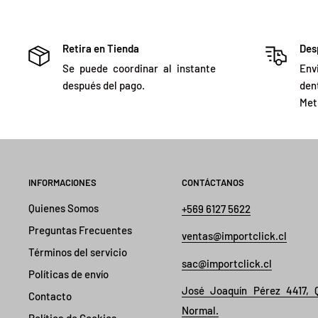
Retira en Tienda
Des
Se puede coordinar al instante
Env
después del pago.
de
Met
INFORMACIONES
CONTÁCTANOS
Quienes Somos
+569 6127 5622
Preguntas Frecuentes
ventas@importclick.cl
Términos del servicio
sac@importclick.cl
Políticas de envío
José Joaquín Pérez 4417, 
Contacto
Normal.
Política de Cookies