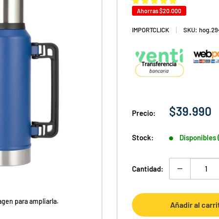
Ahorras
$20.000
IMPORTCLICK
SKU:
hog.29
Precio
$39.990
Precio:
de
venta
Stock:
Disponibles 
Cantidad:
agen para ampliarla.
Añadir al carri