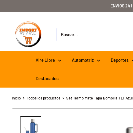
Ir
ENVIOS 24 
directamente
al
Importclick
contenido
Aire Libre
Automotriz
Deportes
Destacados
Inicio
Todos los productos
Set Termo Mate Tapa Bombilla 1 LT Azul