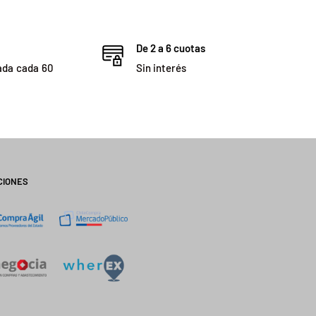
De 2 a 6 cuotas
ada cada 60
Sin interés
CIONES