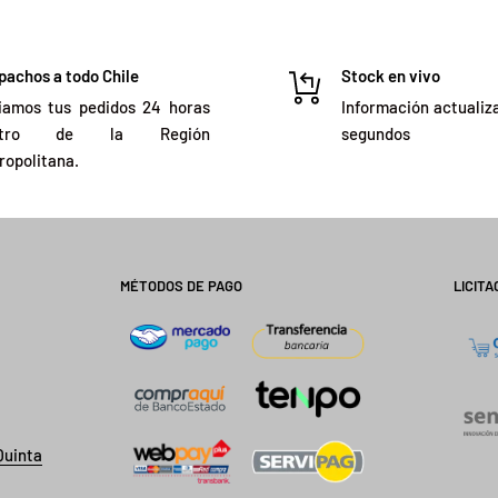
pachos a todo Chile
Stock en vivo
iamos tus pedidos 24 horas
Información actualiz
ntro de la Región
segundos
ropolitana.
MÉTODOS DE PAGO
LICITA
Quinta