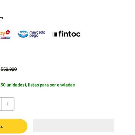
47
Precio
$59.990
habitual
(50 unidades), listas para ser enviadas
to