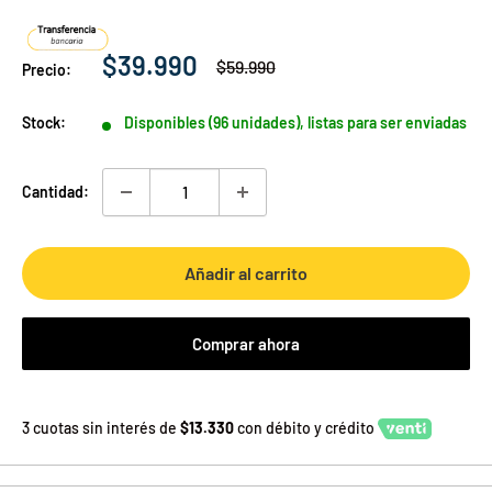
Precio
$39.990
Precio
$59.990
Precio:
habitual
de
venta
Stock:
Disponibles (96 unidades), listas para ser enviadas
Cantidad:
Añadir al carrito
Comprar ahora
3 cuotas sin interés de
$13.330
con débito y crédito