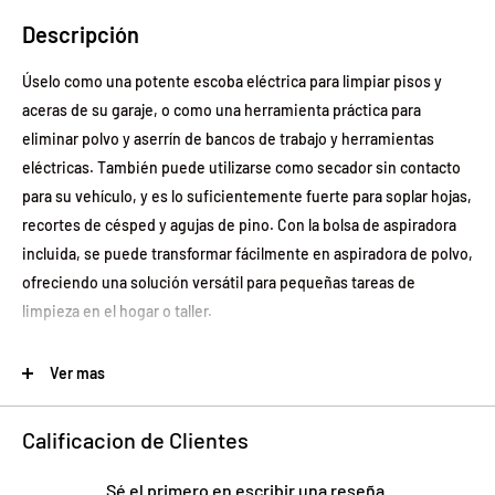
Descripción
Úselo como una potente escoba eléctrica para limpiar pisos y
aceras de su garaje, o como una herramienta práctica para
eliminar polvo y aserrín de bancos de trabajo y herramientas
eléctricas. También puede utilizarse como secador sin contacto
para su vehículo, y es lo suficientemente fuerte para soplar hojas,
recortes de césped y agujas de pino. Con la bolsa de aspiradora
incluida, se puede transformar fácilmente en aspiradora de polvo,
ofreciendo una solución versátil para pequeñas tareas de
limpieza en el hogar o taller.
Esta herramienta motorizada es ligera, fácil de usar y segura,
Ver mas
cumpliendo con las certificaciones ETL y cETL. Su diseño
funcional combina potencia y comodidad, permitiéndole realizar
Calificacion de Clientes
trabajos de limpieza de manera rápida y eficiente, ya sea en
interiores o exteriores. Ideal para quienes buscan un equipo
Sé el primero en escribir una reseña