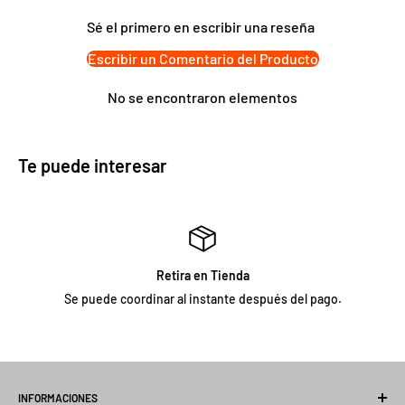
de extensión USB 42 cm. Tamaño mínimo: 9 pulgadas. Mide 17
Sé el primero en escribir una reseña
pulgadas máximo. Luz LED azul incorporada. Contiene un cable
Escribir un Comentario del Producto
USB. Producto 100% recomendado. Garantia Legal de 6 meses.
No se encontraron elementos
Te puede interesar
Retira en Tienda
Se puede coordinar al instante después del pago.
INFORMACIONES