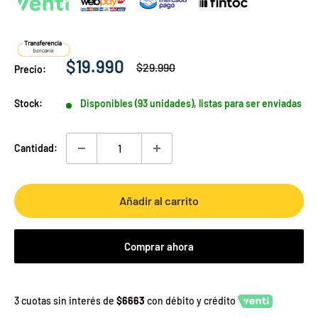
Precio
$19.990
Precio
$29.990
Precio:
habitual
de
venta
Stock:
Disponibles (93 unidades), listas para ser enviadas
Cantidad:
Añadir al carrito
Comprar ahora
3 cuotas sin interés de
$6663
con débito y crédito