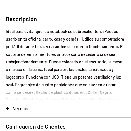
Descripción
Ideal para evitar que los notebook se sobrecalienten. ¡Puedes
usarlo en tu oficina, carro, casa y demás!. Utilice su computadora
portátil durante horas y garantice su correcto funcionamiento. El
soporte de enfriamiento es un accesorio necesario si desea
trabajar cómodamente. Puede colocarlo en el escritorio, la mesa
o incluso en la cama. Ideal para profesionales, aficionados y
jugadores. Funciona con USB. Tiene un potente ventilador y luz
azul. Engranajes de cuatro posiciones que se pueden ajustar
como se desee. Hecho de plástico duradero. Color: Negro.
Tamaño: 36x26x4cm. Material: Plástico. Peso: 1 kg. Tamaño del
soporte: 36cm. x 26cm. x 3cm. Tamaño del ventilador: 14mm. x
Ver mas
14mm. x 15mm. Viento: 23-44 CFM. Ruido: 11 DBA. Voltaje: 5V CC.
Potencia: 3W. Para portátiles de 14" 15" o 17". El ángulo máximo es
Calificacion de Clientes
6.5-45 . Altura máxima de inclinación 20 cm. Longitud del cable