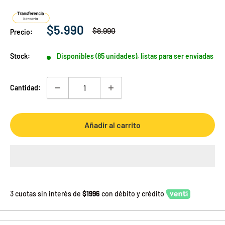
Precio
$5.990
Precio
$8.990
Precio:
habitual
de
venta
Stock:
Disponibles (85 unidades), listas para ser enviadas
Cantidad:
Añadir al carrito
3 cuotas sin interés de
$1996
con débito y crédito