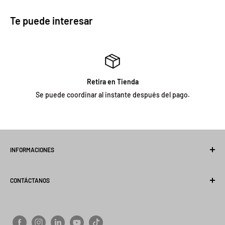
Te puede interesar
Retira en Tienda
Se puede coordinar al instante después del pago.
INFORMACIONES
Quienes Somos
CONTÁCTANOS
Preguntas Frecuentes
Términos del servicio
+569 6127 5622
Políticas de envío
ventas@importclick.cl