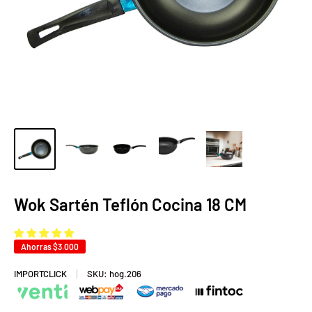
Wok Sartén Teflón Cocina 18 CM
Ahorras
$3.000
IMPORTCLICK
SKU:
hog.206